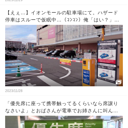
【えぇ…】イオンモールの駐車場にて。ハザード
停車はスルーで仮眠中…（ｺﾝｺﾝ）俺「はい？」相
手『出ないんですか？』「休んでるだけだけ
ど・・・」 →
2023/11/28
「優先席に座って携帯触ってるくらいなら席譲り
なさいよ」とおばさんが電車でお姉さんに叫ん
だ！そうするとそのお姉さんが急に泣き出しまし
た・・ → その理由を知って今の日本の現状に情