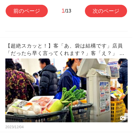
1
前のページ
次のページ
/13
【超絶スカッと！】客「あ、袋は結構です」店員
「だったら早く言ってくれます？」客「え？」 店
員「（袋を雑にしまう）」 →それを見た客が…
2023/12/04