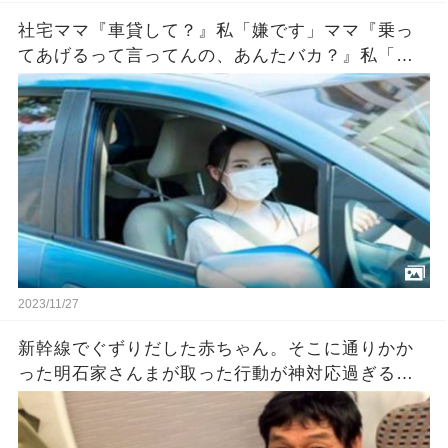
社宅ママ『車貸して？』私「嫌です」ママ『乗っ
てあげるって言ってんの、あんたバカ？』私「バ
カとはなんですか！」『新入りのクセに生意気！
パパに言いつけてやる！』後日→
2023/11/27
新幹線でぐずりだした赤ちゃん。そこに通りかか
った明石家さんまが取った行動が神対応過ぎる…
が、オチがスゴかった。