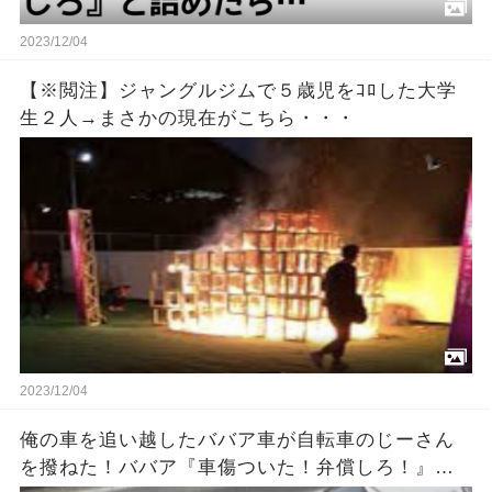
2023/12/04
【※閲注】ジャングルジムで５歳児をｺﾛした大学
生２人→まさかの現在がこちら・・・
2023/12/04
俺の車を追い越したババア車が自転車のじーさん
を撥ねた！ババア『車傷ついた！弁償しろ！』俺