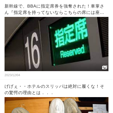
新幹線で、BBAに指定席券を強奪された！車掌さ
ん『指定席を持ってないならこちらの席には座ら
ないで』私「へ？今この人に奪われたんですけ
ど？」→結果・・・
2023/12/04
げげぇ・・ホテルのスリッパは絶対に履くな！そ
の驚愕の理由とは．．．