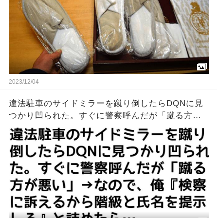
2023/12/04
違法駐車のサイドミラーを蹴り倒したらDQNに見
つかり凹られた。すぐに警察呼んだが「蹴る方が
悪い」→なので、俺『検察に訴えるから階級と氏
名を提示しろ』と詰めたら…