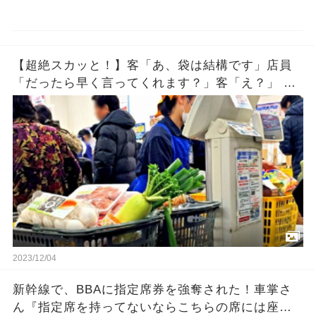
【超絶スカッと！】客「あ、袋は結構です」店員
「だったら早く言ってくれます？」客「え？」 店
員「（袋を雑にしまう）」 →それを見た客が…
2023/12/04
新幹線で、BBAに指定席券を強奪された！車掌さ
ん『指定席を持ってないならこちらの席には座ら