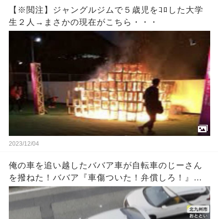
【※閲注】ジャングルジムで５歳児をｺﾛした大学
生２人→まさかの現在がこちら・・・
2023/12/04
俺の車を追い越したババア車が自転車のじーさん
を撥ねた！ババア『車傷ついた！弁償しろ！』俺
「警察に…」ババア『何勝手に警察に電話するの
よ！』 → 結果…