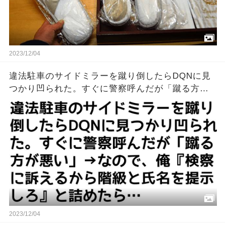
2023/12/04
違法駐車のサイドミラーを蹴り倒したらDQNに見
つかり凹られた。すぐに警察呼んだが「蹴る方が
悪い」→なので、俺『検察に訴えるから階級と氏
名を提示しろ』と詰めたら…
2023/12/04