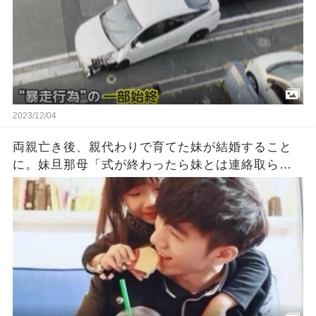
2023/12/04
両親亡き後、親代わりで育てた妹が結婚すること
に。妹旦那母「式が終わったら妹とは連絡取らな
いで。妹もそう望んでる」