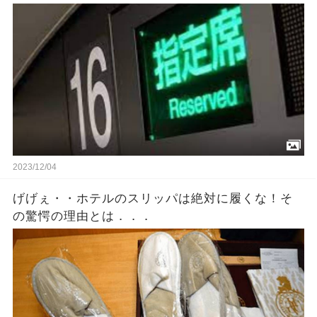
ないで』私「へ？今この人に奪われたんですけ
ど？」→結果・・・
2023/12/04
げげぇ・・ホテルのスリッパは絶対に履くな！そ
の驚愕の理由とは．．．