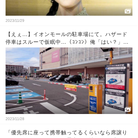
2023/11/29
【えぇ…】イオンモールの駐車場にて。ハザード
停車はスルーで仮眠中…（ｺﾝｺﾝ）俺「はい？」相
手『出ないんですか？』「休んでるだけだけ
ど・・・」 →
2023/11/28
「優先席に座って携帯触ってるくらいなら席譲り