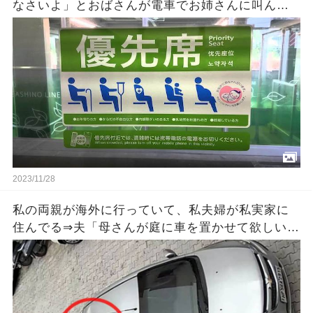
なさいよ」とおばさんが電車でお姉さんに叫ん
だ！そうするとそのお姉さんが急に泣き出しまし
た・・ → その理由を知って今の日本の現状に情
けなくなってきた！
2023/11/28
私の両親が海外に行っていて、私夫婦が私実家に
住んでる⇒夫「母さんが庭に車を置かせて欲しいっ
て言うから庭つぶすね」私「無理だよ」⇒さらなる
ﾏｼﾞｷﾁ提案が待っていた…