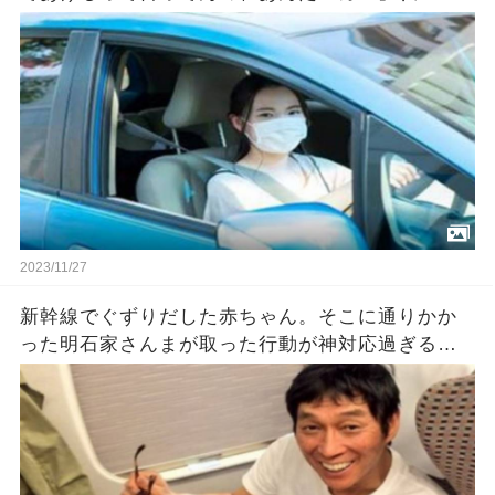
カとはなんですか！」『新入りのクセに生意気！
パパに言いつけてやる！』後日→
2023/11/27
新幹線でぐずりだした赤ちゃん。そこに通りかか
った明石家さんまが取った行動が神対応過ぎる…
が、オチがスゴかった。