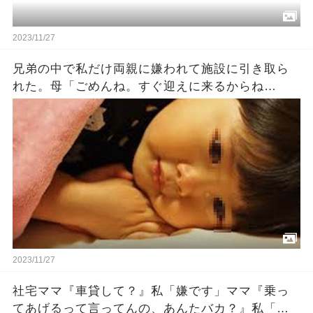
2023/11/27
兄弟の中で私だけ両親に嫌われて施設に引き取ら
れた。母「ごめんね。すぐ迎えに来るからね
（泣）」父「ごめんな…」私『…』→数十年後…
2023/11/27
社宅ママ『車貸して？』私「嫌です」ママ『乗っ
てあげるって言ってんの、あんたバカ？』私「バ