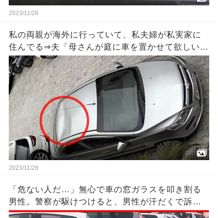
2023/11/28
私の両親が海外に行っていて、私夫婦が私実家に
住んでる⇒夫「母さんが庭に車を置かせて欲しいっ
て言うから庭つぶすね」私「無理だよ」⇒さらなる
ﾏｼﾞｷﾁ提案が待っていた…
2023/11/28
「危ない人だ…」無心で車の窓ガラスを叩き割る
男性。警察が駆けつけると、男性が汗だくで訴え
た内容はあまりにも悲惨だった。