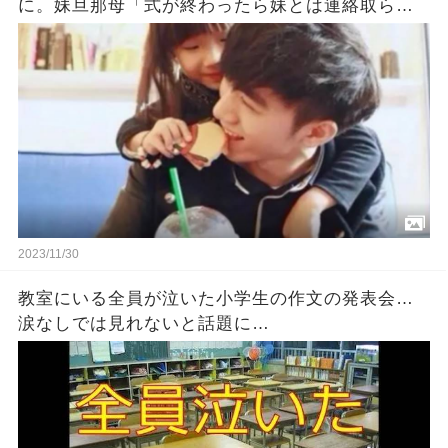
に。妹旦那母「式が終わったら妹とは連絡取らな
いで。妹もそう望んでる」
2023/11/30
教室にいる全員が泣いた小学生の作文の発表会…
涙なしでは見れないと話題に…