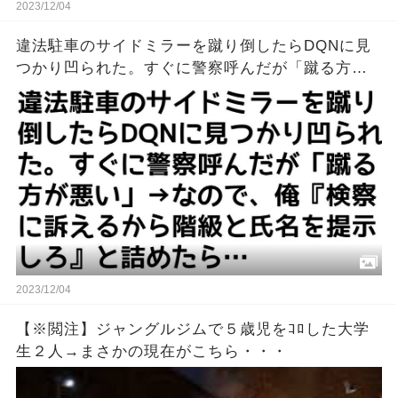
2023/12/04
違法駐車のサイドミラーを蹴り倒したらDQNに見
つかり凹られた。すぐに警察呼んだが「蹴る方が
悪い」→なので、俺『検察に訴えるから階級と氏
名を提示しろ』と詰めたら…
2023/12/04
【※閲注】ジャングルジムで５歳児をｺﾛした大学
生２人→まさかの現在がこちら・・・