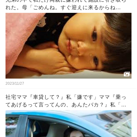
れた。母「ごめんね。すぐ迎えに来るからね
（泣）」父「ごめんな…」私『…』→数十年後…
2023/11/27
社宅ママ『車貸して？』私「嫌です」ママ『乗っ
てあげるって言ってんの、あんたバカ？』私「バ
カとはなんですか！」『新入りのクセに生意気！
パパに言いつけてやる！』後日→