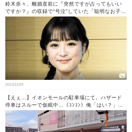
鈴木奈々、離婚直前に『突然ですが占ってもいい
ですか？』の収録で“号泣”していた「聡明なお子さ
んを授かります」涙のウラにあった切実すぎる事
情
2023/11/29
【えぇ…】イオンモールの駐車場にて。ハザード
停車はスルーで仮眠中…（ｺﾝｺﾝ）俺「はい？」相
手『出ないんですか？』「休んでるだけだけ
ど・・・」 →