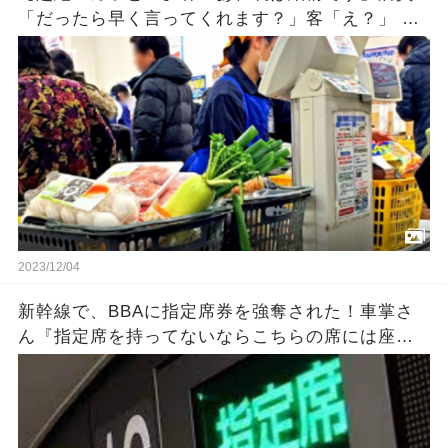
「だったら早く言ってくれます？」客「え？」 店
員「（袋を雑にしまう）」 →それを見た客が…
2023/12/04
新幹線で、BBAに指定席券を強奪された！車掌さ
ん『指定席を持ってないならこちらの席には座ら
ないで』私「へ？今この人に奪われたんですけ
ど？」→結果・・・