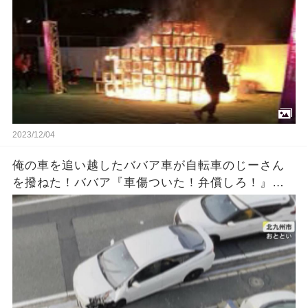
2023/12/04
俺の車を追い越したババア車が自転車のじーさん
を撥ねた！ババア『車傷ついた！弁償しろ！』俺
「警察に…」ババア『何勝手に警察に電話するの
よ！』 → 結果…