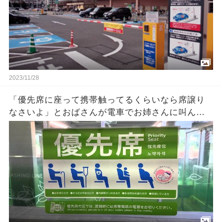
2023/11/28
「優先席に座って携帯触ってるくらいなら席譲り
なさいよ」とおばさんが電車でお姉さんに叫ん
だ！そうするとそのお姉さんが急に泣き出しまし
た・・ → その理由を知って今の日本の現状に情
けなくなってきた！