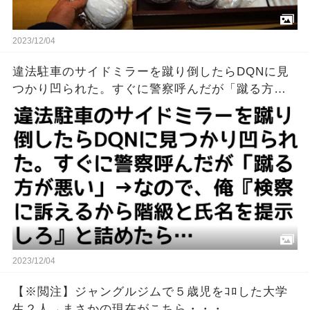
2023/12/04
違法駐車のサイドミラーを蹴り倒したらDQNに見
つかり凹られた。すぐに警察呼んだが「蹴る方が
悪い」→なので、俺『検察に訴えるから階級と氏
名を提示しろ』と詰めたら…
2023/12/04
【※閲注】ジャングルジムで５歳児をｺﾛした大学
生２人→まさかの現在がこちら・・・