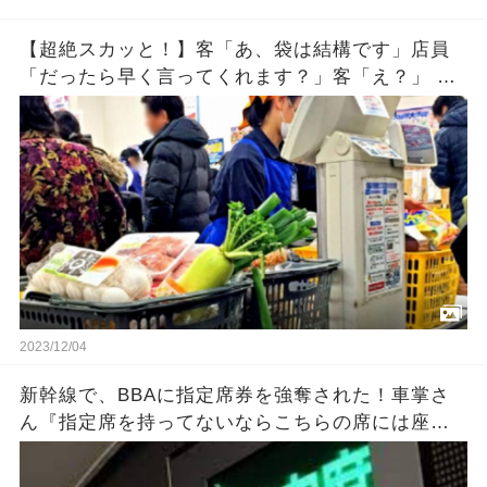
【超絶スカッと！】客「あ、袋は結構です」店員
「だったら早く言ってくれます？」客「え？」 店
員「（袋を雑にしまう）」 →それを見た客が…
2023/12/04
新幹線で、BBAに指定席券を強奪された！車掌さ
ん『指定席を持ってないならこちらの席には座ら
ないで』私「へ？今この人に奪われたんですけ
ど？」→結果・・・