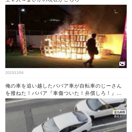
2023/12/04
俺の車を追い越したババア車が自転車のじーさん
を撥ねた！ババア『車傷ついた！弁償しろ！』俺
「警察に…」ババア『何勝手に警察に電話するの
よ！』 → 結果…