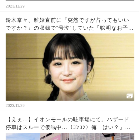
2023/11/29
鈴木奈々、離婚直前に『突然ですが占ってもいい
ですか？』の収録で“号泣”していた「聡明なお子さ
んを授かります」涙のウラにあった切実すぎる事
情
2023/11/29
【えぇ…】イオンモールの駐車場にて。ハザード
停車はスルーで仮眠中…（ｺﾝｺﾝ）俺「はい？」相
手『出ないんですか？』「休んでるだけだけ