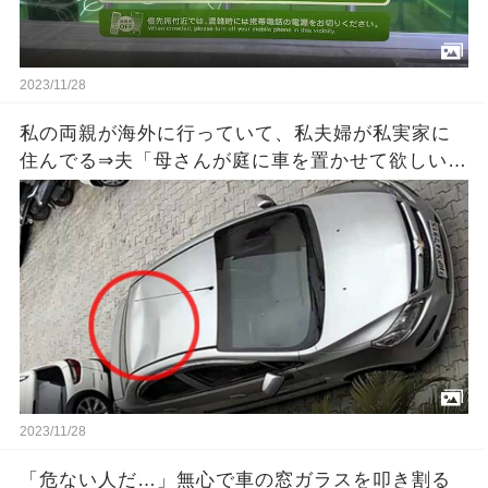
2023/11/28
私の両親が海外に行っていて、私夫婦が私実家に
住んでる⇒夫「母さんが庭に車を置かせて欲しいっ
て言うから庭つぶすね」私「無理だよ」⇒さらなる
ﾏｼﾞｷﾁ提案が待っていた…
2023/11/28
「危ない人だ…」無心で車の窓ガラスを叩き割る