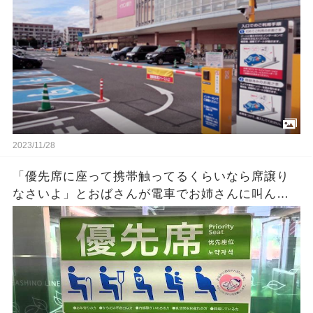
ど・・・」 →
2023/11/28
「優先席に座って携帯触ってるくらいなら席譲り
なさいよ」とおばさんが電車でお姉さんに叫ん
だ！そうするとそのお姉さんが急に泣き出しまし
た・・ → その理由を知って今の日本の現状に情
けなくなってきた！