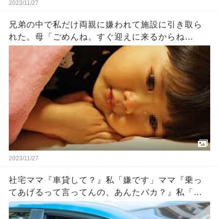
2023/11/27
兄弟の中で私だけ両親に嫌われて施設に引き取ら
れた。母「ごめんね。すぐ迎えに来るからね
（泣）」父「ごめんな…」私『…』→数十年後…
2023/11/27
社宅ママ『車貸して？』私「嫌です」ママ『乗っ
てあげるって言ってんの、あんたバカ？』私「バ
カとはなんですか！」『新入りのクセに生意気！
パパに言いつけてやる！』後日→