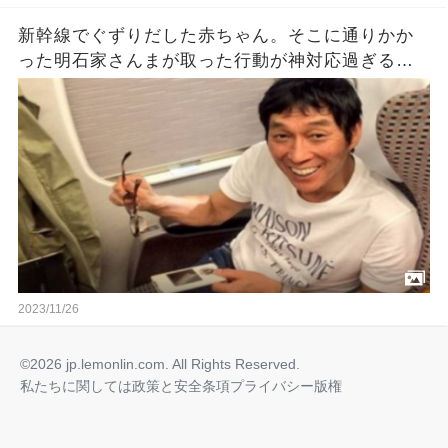
新幹線でぐずりだした赤ちゃん。そこに通りかか
った明石家さんまが取った行動が神対応過ぎる…
が、オチがスゴかった。
2023/11/26
©2026 jp.lemonlin.com. All Rights Reserved.
私たちに関しては
政策と安全
条項
プライバシー
版権