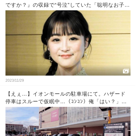
ですか？』の収録で“号泣”していた「聡明なお子さ
んを授かります」涙のウラにあった切実すぎる事
情
2023/11/29
【えぇ…】イオンモールの駐車場にて。ハザード
停車はスルーで仮眠中…（ｺﾝｺﾝ）俺「はい？」相
手『出ないんですか？』「休んでるだけだけ
ど・・・」 →