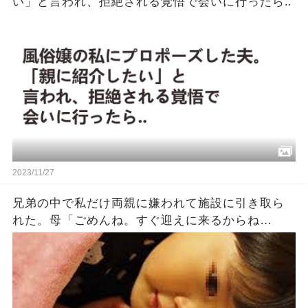
い」と言われ、拒絶される覚悟で会いに行ったら‥
2023/11/27
兄弟の中で私だけ両親に嫌われて施設に引き取ら
れた。母「ごめんね。すぐ迎えに来るからね
（泣）」父「ごめんな…」私『…』→数十年後…