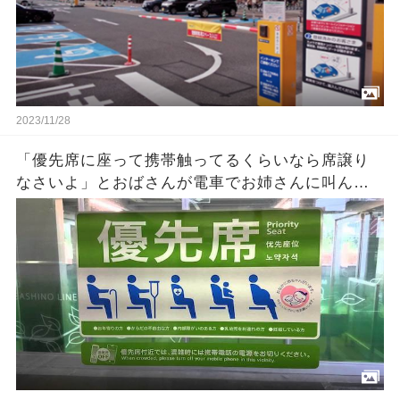
2023/11/28
「優先席に座って携帯触ってるくらいなら席譲り
なさいよ」とおばさんが電車でお姉さんに叫ん
だ！そうするとそのお姉さんが急に泣き出しまし
た・・ → その理由を知って今の日本の現状に情
けなくなってきた！