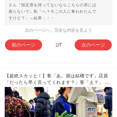
さん『指定席を持ってないならこちらの席には
座らないで』私「へ？今この人に奪われたんで
すけど？」→結果・・・
次のページへ、完全な内容を見よう
1
前のページ
次のページ
/7
【超絶スカッと！】客「あ、袋は結構です」店員
「だったら早く言ってくれます？」客「え？」 店
員「（袋を雑にしまう）」 →それを見た客が…