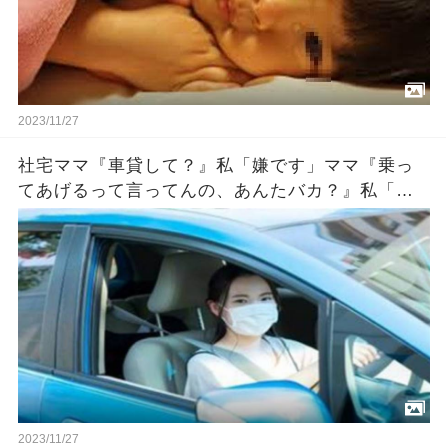
2023/11/27
社宅ママ『車貸して？』私「嫌です」ママ『乗っ
てあげるって言ってんの、あんたバカ？』私「バ
カとはなんですか！」『新入りのクセに生意気！
パパに言いつけてやる！』後日→
2023/11/27