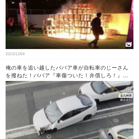
2023/12/04
俺の車を追い越したババア車が自転車のじーさん
を撥ねた！ババア『車傷ついた！弁償しろ！』俺
「警察に…」ババア『何勝手に警察に電話するの
よ！』 → 結果…