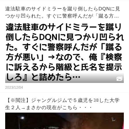
違法駐車のサイドミラーを蹴り倒したらDQNに見
つかり凹られた。すぐに警察呼んだが「蹴る方が
悪い」→なので、俺『検察に訴えるから階級と氏
名を提示しろ』と詰めたら…
2023/12/04
【※閲注】ジャングルジムで５歳児をｺﾛした大学
生２人→まさかの現在がこちら・・・