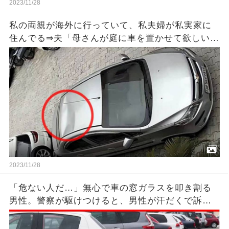
2023/11/28
私の両親が海外に行っていて、私夫婦が私実家に
住んでる⇒夫「母さんが庭に車を置かせて欲しいっ
て言うから庭つぶすね」私「無理だよ」⇒さらなる
ﾏｼﾞｷﾁ提案が待っていた…
2023/11/28
「危ない人だ…」無心で車の窓ガラスを叩き割る
男性。警察が駆けつけると、男性が汗だくで訴え
た内容はあまりにも悲惨だった。