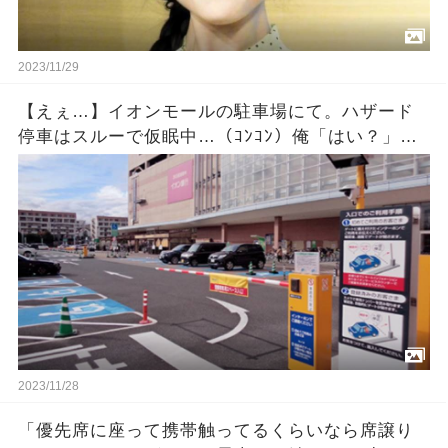
2023/11/29
【えぇ…】イオンモールの駐車場にて。ハザード
停車はスルーで仮眠中…（ｺﾝｺﾝ）俺「はい？」相
手『出ないんですか？』「休んでるだけだけ
ど・・・」 →
2023/11/28
「優先席に座って携帯触ってるくらいなら席譲り