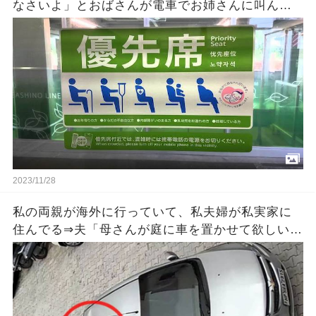
なさいよ」とおばさんが電車でお姉さんに叫ん
だ！そうするとそのお姉さんが急に泣き出しまし
た・・ → その理由を知って今の日本の現状に情
けなくなってきた！
2023/11/28
私の両親が海外に行っていて、私夫婦が私実家に
住んでる⇒夫「母さんが庭に車を置かせて欲しいっ
て言うから庭つぶすね」私「無理だよ」⇒さらなる
ﾏｼﾞｷﾁ提案が待っていた…