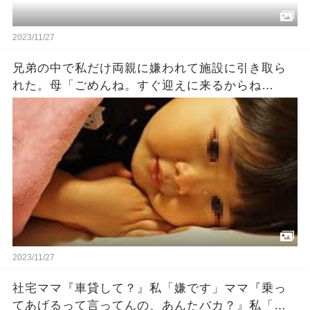
2023/11/27
兄弟の中で私だけ両親に嫌われて施設に引き取ら
れた。母「ごめんね。すぐ迎えに来るからね
（泣）」父「ごめんな…」私『…』→数十年後…
2023/11/27
社宅ママ『車貸して？』私「嫌です」ママ『乗っ
てあげるって言ってんの、あんたバカ？』私「バ