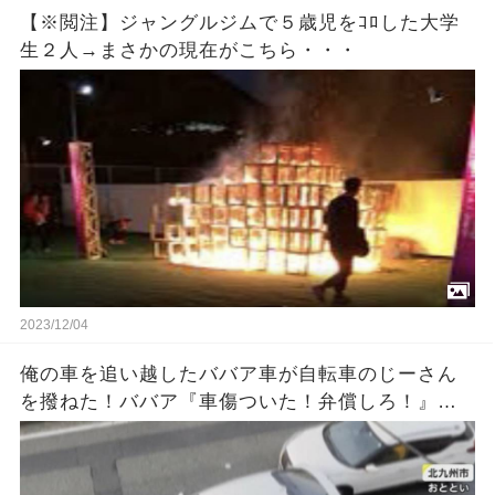
【※閲注】ジャングルジムで５歳児をｺﾛした大学
生２人→まさかの現在がこちら・・・
2023/12/04
俺の車を追い越したババア車が自転車のじーさん
を撥ねた！ババア『車傷ついた！弁償しろ！』俺
「警察に…」ババア『何勝手に警察に電話するの
よ！』 → 結果…