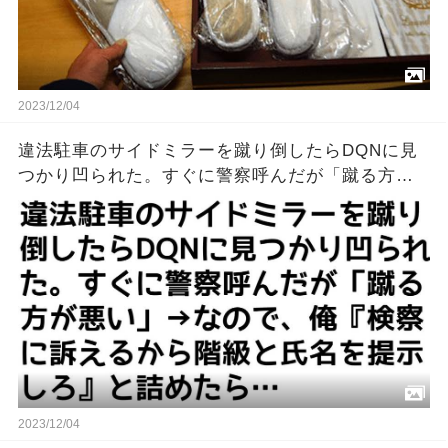
2023/12/04
違法駐車のサイドミラーを蹴り倒したらDQNに見
つかり凹られた。すぐに警察呼んだが「蹴る方が
悪い」→なので、俺『検察に訴えるから階級と氏
名を提示しろ』と詰めたら…
2023/12/04