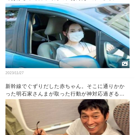
カとはなんですか！」『新入りのクセに生意気！
パパに言いつけてやる！』後日→
2023/11/27
新幹線でぐずりだした赤ちゃん。そこに通りかか
った明石家さんまが取った行動が神対応過ぎる…
が、オチがスゴかった。