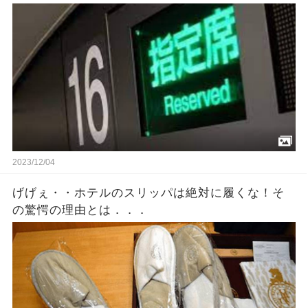
ないで』私「へ？今この人に奪われたんですけ
ど？」→結果・・・
2023/12/04
げげぇ・・ホテルのスリッパは絶対に履くな！そ
の驚愕の理由とは．．．