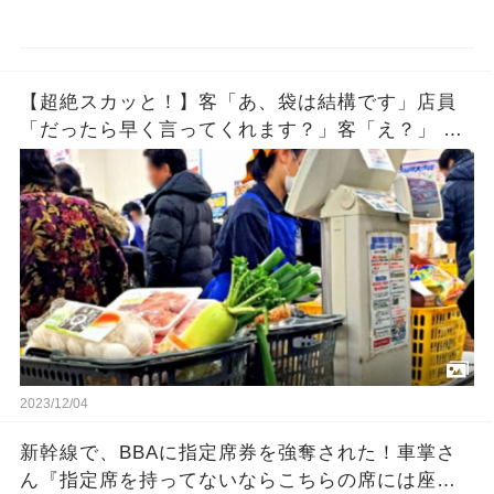
【超絶スカッと！】客「あ、袋は結構です」店員
「だったら早く言ってくれます？」客「え？」 店
員「（袋を雑にしまう）」 →それを見た客が…
2023/12/04
新幹線で、BBAに指定席券を強奪された！車掌さ
ん『指定席を持ってないならこちらの席には座ら